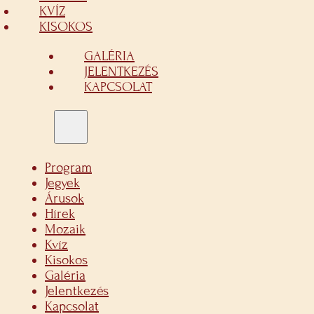
KVÍZ
KISOKOS
GALÉRIA
JELENTKEZÉS
KAPCSOLAT
Program
Jegyek
Árusok
Hírek
Mozaik
Kvíz
Kisokos
Galéria
Jelentkezés
Kapcsolat