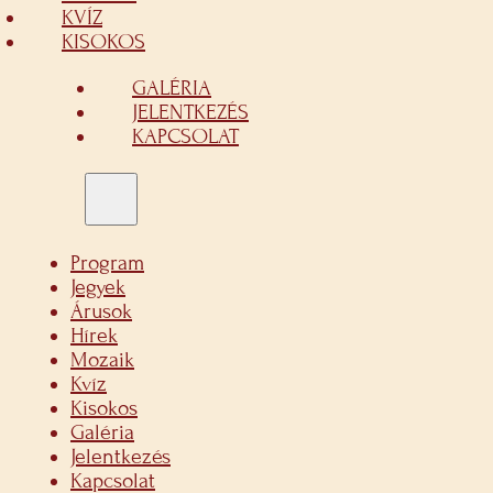
KVÍZ
KISOKOS
GALÉRIA
JELENTKEZÉS
KAPCSOLAT
Program
Jegyek
Árusok
Hírek
Mozaik
Kvíz
Kisokos
Galéria
Jelentkezés
Kapcsolat