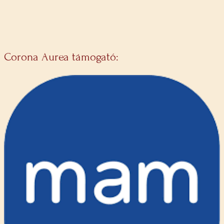
Corona Aurea támogató: