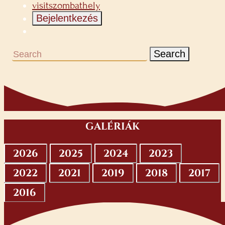
visitszombathely
Bejelentkezés
Search
GALÉRIÁK
2026
2025
2024
2023
2022
2021
2019
2018
2017
2016