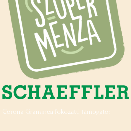
Corona Graminea fokozatú támogató: