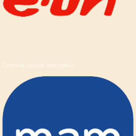
Corona Aurea támogató: