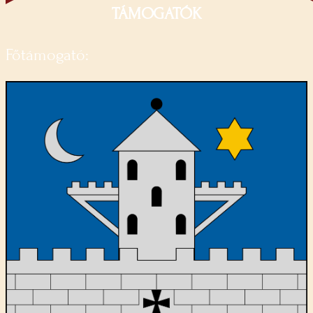
TÁMOGATÓK
Főtámogató: