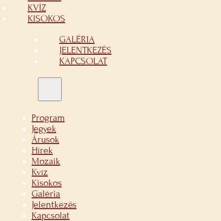
KVÍZ
KISOKOS
GALÉRIA
JELENTKEZÉS
KAPCSOLAT
Program
Jegyek
Árusok
Hírek
Mozaik
Kvíz
Kisokos
Galéria
Jelentkezés
Kapcsolat