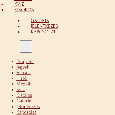
KVÍZ
KISOKOS
GALÉRIA
JELENTKEZÉS
KAPCSOLAT
Program
Jegyek
Árusok
Hírek
Mozaik
Kvíz
Kisokos
Galéria
Jelentkezés
Kapcsolat