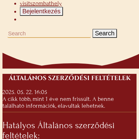
visitszombathely
Bejelentkezés
Search
ÁLTALÁNOS SZERZŐDÉSI FELTÉTELEK
2025. 05. 22. 16:05
A cikk több, mint 1 éve nem frissült. A benne
található információk, elavultak lehetnek.
Hatályos Általános szerződési
feltételek: