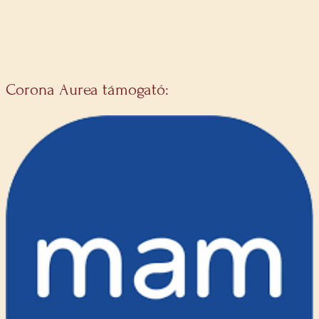
Corona Aurea támogató: