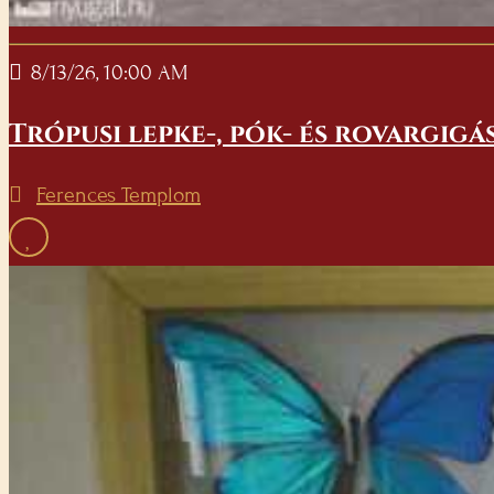
8/13/26, 10:00 AM
Trópusi lepke-, pók- és rovargigá
Ferences Templom