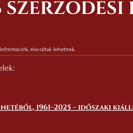
 SZERZŐDÉSI 
 információk, elavultak lehetnek.
elek:
netéből, 1961–2025 – időszaki kiál