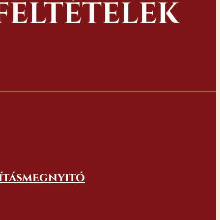
FELTÉTELEK
lításmegnyitó