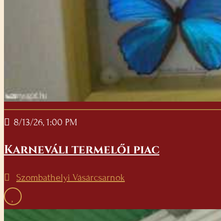
8/13/26, 1:00 PM
Karneváli termelői piac
Szombathelyi Vásárcsarnok