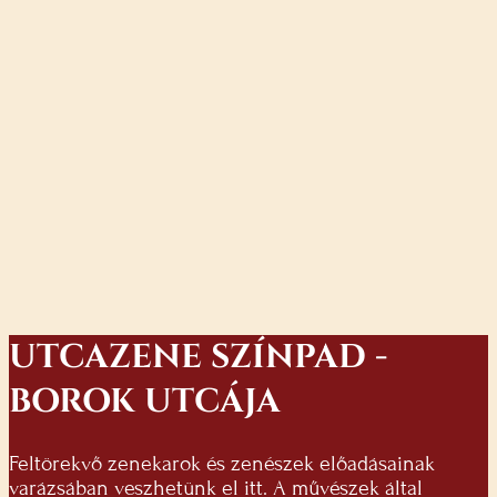
UTCAZENE SZÍNPAD -
BOROK UTCÁJA
Feltörekvő zenekarok és zenészek előadásainak
varázsában veszhetünk el itt. A művészek által