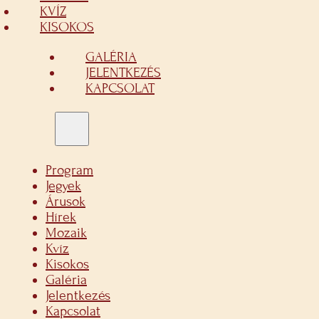
KVÍZ
KISOKOS
GALÉRIA
JELENTKEZÉS
KAPCSOLAT
Program
Jegyek
Árusok
Hírek
Mozaik
Kvíz
Kisokos
Galéria
Jelentkezés
Kapcsolat