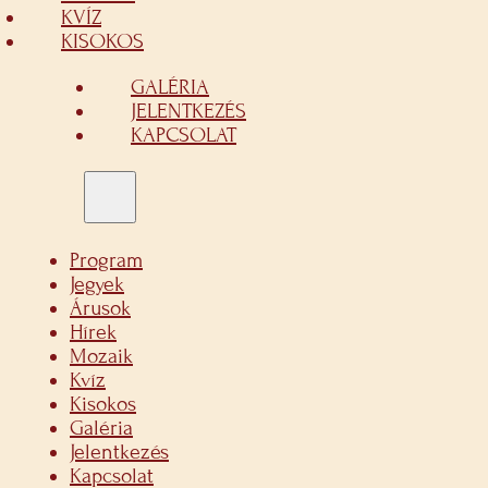
KVÍZ
KISOKOS
GALÉRIA
JELENTKEZÉS
KAPCSOLAT
Program
Jegyek
Árusok
Hírek
Mozaik
Kvíz
Kisokos
Galéria
Jelentkezés
Kapcsolat