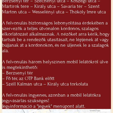
Berzsenyi tér – Széchenyi utca – Kőszegi utca –
Mártírok tere – Király utca – Savaria tér – Szent
Márton utca – Wesselényi utca – Thököly Imre utca
A felvonulás biztonságos lebonyolítása érdekében a
szervezők a teljes útvonalon kordonos, szalagos
elkorlátozást alkalmaznak. A nézőket arra kérik, hogy
tartsák be a rendezők utasításait, ne lépjenek át vagy
bújjanak át a kordonokon, és ne üljenek le a szalagok
alá.
A felvonulás három helyszínen mobil lelátókról ülve
is megtekinthető:
– Berzsenyi tér
– Fő tér, az OTP Bank előtt
– Széll Kálmán utca – Király utca torkolata
A felvonulás ingyenes, azonban a mobil lelátókra
jegyvásárlás szükséges!
Jegyinformáció a "jegyek" menüpont alatt.