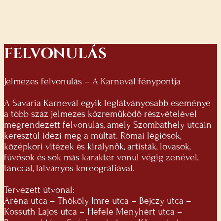
FELVONULÁS
Jelmezes felvonulás – A Karnevál fénypontja
A Savaria Karnevál egyik leglátványosabb eseménye
a több száz jelmezes közreműködő részvételével
megrendezett felvonulás, amely Szombathely utcáin
keresztül idézi meg a múltat. Római légiósok,
középkori vitézek és királynők, artisták, lovasok,
fúvósok és sok más karakter vonul végig zenével,
tánccal, látványos koreográfiával.
Tervezett útvonal:
Aréna utca – Thököly Imre utca – Bejczy utca –
Kossuth Lajos utca – Hefele Menyhért utca –