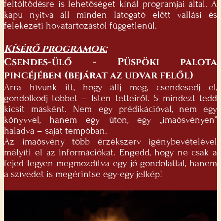
feltöltődésre is lehetőséget kínál programjai által. A
kapu nyitva áll minden látogató előtt vallási és
felekezeti hovatartozástól függetlenül.
Kísérő programok:
Csendes-ülő - Püspöki palota
pincéjében (bejárat az udvar felől)
Arra hívunk itt, hogy állj meg, csendesedj el,
gondolkodj többet – Isten tetteiről. S mindezt tedd
kicsit másként. Nem egy prédikációval, nem egy
könyvvel, hanem egy úton, egy „imaösvényen”
haladva – saját tempóban.
Az imaösvény több érzékszerv igénybevételével
mélyíti el az információkat. Engedd, hogy ne csak a
fejed legyen megmozdítva egy jó gondolattal, hanem
a szívedet is megérintse egy-egy jelkép!