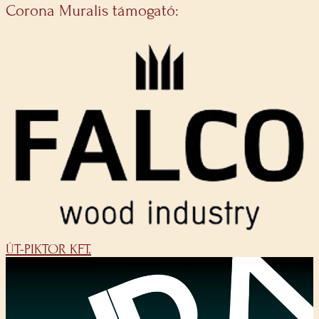
Corona Muralis támogató:
ÚT-PIKTOR KFT.