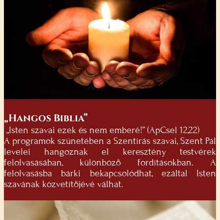
„Hangos Biblia”
„Isten szavai ezek és nem emberé!” (ApCsel 12,22)
A programok szünetében a Szentírás szavai, Szent Pál
levelei hangoznak el keresztény testvérek
felolvasásában, különböző fordításokban. A
felolvasásba bárki bekapcsolódhat, ezáltal Isten
szavának közvetítőjévé válhat.