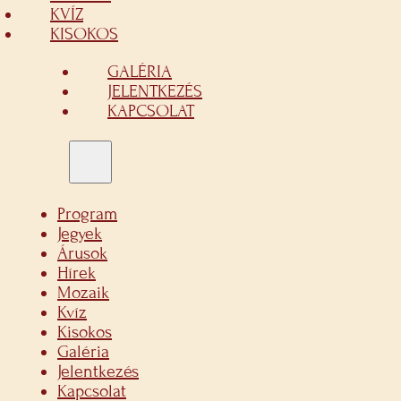
KVÍZ
KISOKOS
GALÉRIA
JELENTKEZÉS
KAPCSOLAT
Program
Jegyek
Árusok
Hírek
Mozaik
Kvíz
Kisokos
Galéria
Jelentkezés
Kapcsolat