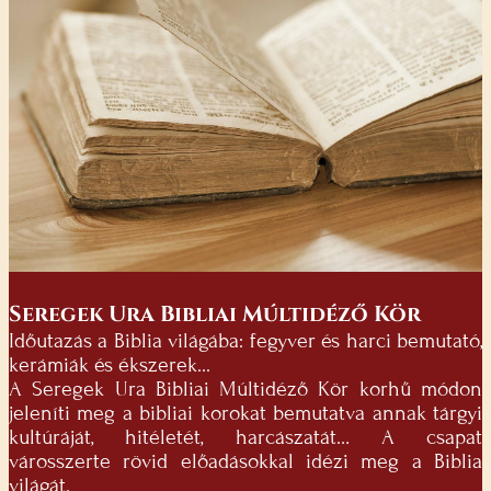
Seregek Ura Bibliai Múltidéző Kör
Időutazás a Biblia világába: fegyver és harci bemutató,
kerámiák és ékszerek...
A Seregek Ura Bibliai Múltidéző Kör korhű módon
jeleníti meg a bibliai korokat bemutatva annak tárgyi
kultúráját, hitéletét, harcászatát… A csapat
városszerte rövid előadásokkal idézi meg a Biblia
világát.