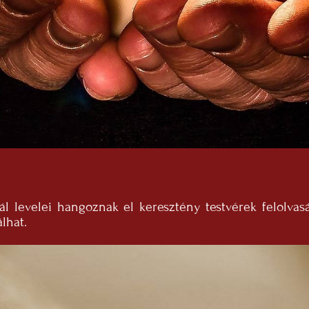
l levelei hangoznak el keresztény testvérek felolvasá
lhat.