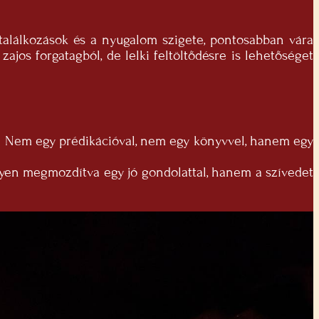
találkozások és a nyugalom szigete, pontosabban vára
ajos forgatagból, de lelki feltöltődésre is lehetőséget
ént. Nem egy prédikációval, nem egy könyvvel, hanem egy
gyen megmozdítva egy jó gondolattal, hanem a szívedet