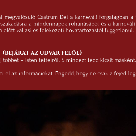
l megvalósuló Castrum Dei a karneváli forgatagban a 
iszakadásra a mindennapok rohanásából és a karneváli z
ó előtt vallási és felekezeti hovatartozástól függetlenül.
 (bejárat az udvar felől)
odj többet – Isten tetteiről. S mindezt tedd kicsit másk
i el az információkat. Engedd, hogy ne csak a fejed le