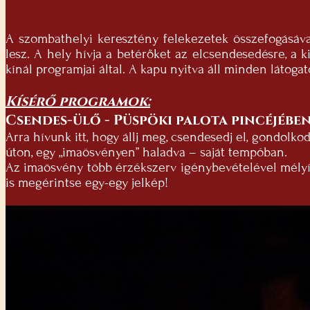
A szombathelyi keresztény felekezetek összefogásáva
lesz. A hely hívja a betérőket az elcsendesedésre, a k
kínál programjai által. A kapu nyitva áll minden látogat
Kísérő programok:
Csendes-ülő - Püspöki palota pincéjében
Arra hívunk itt, hogy állj meg, csendesedj el, gondolk
úton, egy „imaösvényen” haladva – saját tempóban.
Az imaösvény több érzékszerv igénybevételével mélyít
is megérintse egy-egy jelkép!