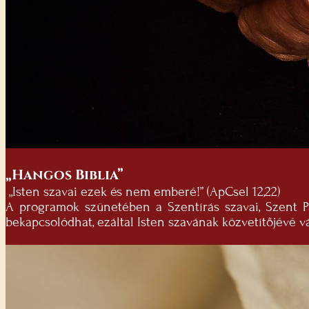
„Hangos Biblia”
„Isten szavai ezek és nem emberé!” (ApCsel 12,22)
A programok szünetében a Szentírás szavai, Szent Pá
bekapcsolódhat, ezáltal Isten szavának közvetítőjévé vá