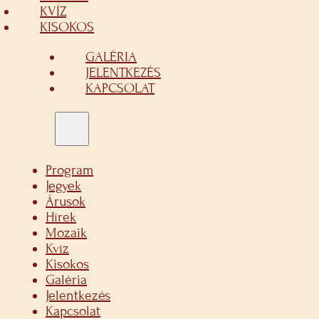
KVÍZ
KISOKOS
GALÉRIA
JELENTKEZÉS
KAPCSOLAT
Program
Jegyek
Árusok
Hírek
Mozaik
Kvíz
Kisokos
Galéria
Jelentkezés
Kapcsolat