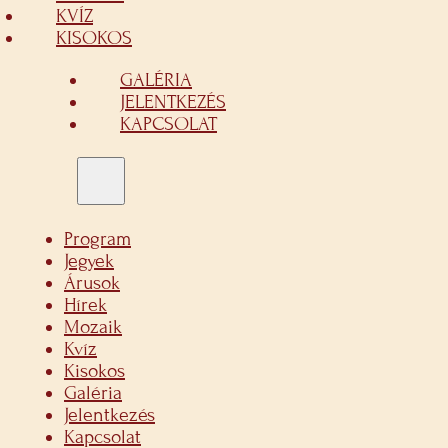
KVÍZ
KISOKOS
GALÉRIA
JELENTKEZÉS
KAPCSOLAT
Program
Jegyek
Árusok
Hírek
Mozaik
Kvíz
Kisokos
Galéria
Jelentkezés
Kapcsolat