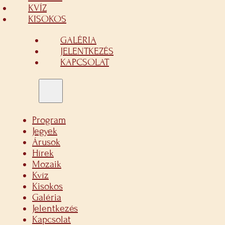
KVÍZ
KISOKOS
GALÉRIA
JELENTKEZÉS
KAPCSOLAT
Program
Jegyek
Árusok
Hírek
Mozaik
Kvíz
Kisokos
Galéria
Jelentkezés
Kapcsolat