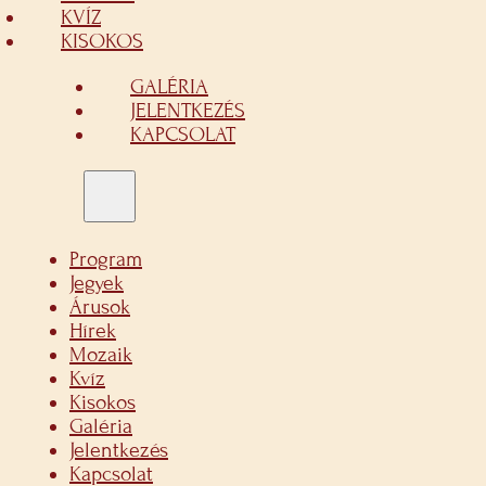
KVÍZ
KISOKOS
GALÉRIA
JELENTKEZÉS
KAPCSOLAT
Program
Jegyek
Árusok
Hírek
Mozaik
Kvíz
Kisokos
Galéria
Jelentkezés
Kapcsolat