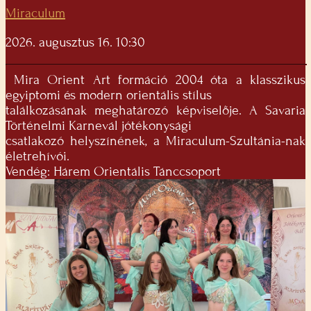
Miraculum
2026. augusztus 16. 10:30
Mira Orient Art formáció 2004 óta a klasszikus
egyiptomi és modern orientális stílus
találkozásának meghatározó képviselője. A Savaria
Történelmi Karnevál jótékonysági
csatlakozó helyszínének, a Miraculum-Szultánia-nak
életrehívói.
Vendég: Hárem Orientális Tánccsoport