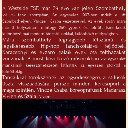
A Westside TSE már 29 éve van jelen Szombathely
város
tánc sportjában, Az egyesület 1997-ben indult el itt
Szombathelyen, Vincze
Csaba vezetésével. Az évek során mára
már 3 helyszínen, mintegy 250 gyerek és felnőtt ismerkedik
különböző mai modern táncstílusokkal, különböző mélységben.
Mára szombathely legnagyobb létszámú és
legsikeresebb Hip-hop tánciskolájává fejlődtek.
Karácsonyi és évzáró gáláik évek óta teltházakat
vonzanak. A most következő műsorukban az
egyesület
munkáinak keresztmetszetét láthatják, az egészen piciktől a
felnőttekig.
Táncaikkal törekszenek az egyediességre, a stilusok
tiszta visszaadására, persze minden korcsoport a
maga szintjén. Vincze Csaba, koreográfusai: Madarász
Vivien és Szalai
Vivien