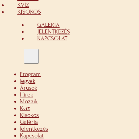
KVÍZ
KISOKOS
GALÉRIA
JELENTKEZÉS
KAPCSOLAT
Program
Jegyek
Árusok
Hírek
Mozaik
Kvíz
Kisokos
Galéria
Jelentkezés
Kapcsolat