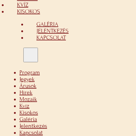
KVÍZ
KISOKOS
GALÉRIA
JELENTKEZÉS
KAPCSOLAT
Program
Jegyek
Árusok
Hírek
Mozaik
Kvíz
Kisokos
Galéria
Jelentkezés
Kapcsolat