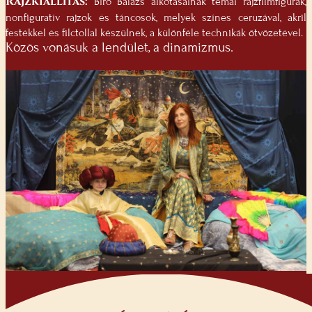
Rajzkiállítás:
Bíró Balázs alkotásainak témái rajzfilmfigurák,
nonfiguratív rajzok és táncosok, melyek színes ceruzával, akril
festékkel és filctollal készülnek, a különféle technikák ötvözetével.
Közös vonásuk a lendület, a dinamizmus.