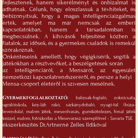
fejlesztenek, hanem sikerélményt és önbizalmat is
adhatnak. Célunk, hogy eloszlassuk a tévhiteket, és
bebizonyítsuk, hogy a magas intelligenciaizgalmas
érték, amelyet ma már nemcsak az emberi
kapcsolatokban, hanem a társadalomban is
megbecsülnek. A kihívások teljesítése közben a
fiatalok, az idősek, és a gyermekes családok is remekül
szórakoznak.
Önkénteseink amellett, hogy végigkísérik, segítik a
játékokban a résztvevőket, a beszélgetések során
az intelligenciáról, a Mensáról, az egyesület
nemzetközi kapcsolatrendszeréről, és persze a helyi
Mensa-csoport életéről is szívesen mesélnek.
Gyermekfoglalkoztató:
babzsák-foglaló, zoknicsata,
ugrálóiskola, kéz-láb rakó, sárkánydobáló, nyugi-tál (búza-
levendula), malom játék, meseolvasás, gumikötelezés, fonal játék
kézzel, malom, fotózkodás a Mesevarász szereplőivel - Savaria TSE
ékszerkészítés Dr.Artnerné Zelles Ildikóval