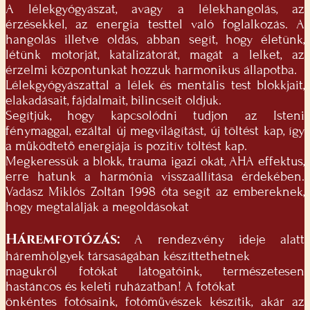
A lélekgyógyászat, avagy a lélekhangolás, az
érzésekkel, az energia testtel való foglalkozás. A
hangolás illetve oldás, abban segít, hogy életünk,
létünk motorját, katalizátorát, magát a lelket, az
érzelmi központunkat hozzuk harmonikus állapotba.
Lélekgyógyászattal a lélek és mentális test blokkjait,
elakadásait, fájdalmait, bilincseit oldjuk.
Segítjük, hogy kapcsolódni tudjon az Isteni
fénymaggal, ezáltal új megvilágítást, új töltést kap, így
a működtető energiája is pozitív töltést kap.
Megkeressük a blokk, trauma igazi okát, AHA effektus,
erre hatunk a harmónia visszaállítása érdekében.
Vadász Miklós Zoltán 1998 óta segít az embereknek,
hogy megtalálják a megoldásokat
Háremfotózás:
A rendezvény ideje alatt
háremhölgyek társaságában készíttethetnek
magukról fotókat látogatóink, természetesen
hastáncos és keleti ruházatban! A fotókat
önkéntes fotósaink, fotóművészek készítik, akár az