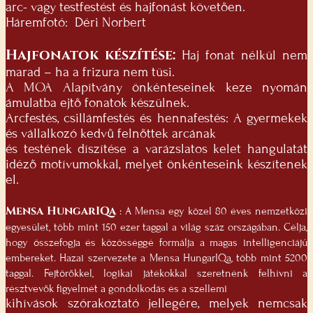
arc- vagy testfestést és hajfonást követően.
Háremfotó: Déri Norbert
Hajfonatok készítése:
Haj fonat nélkül nem
marad – ha a frizura nem tüsi.
A MOA Alapítvány önkénteseinek keze nyomán
ámulatba ejtő fonatok készülnek.
Arcfestés, csillámfestés és hennafestés: A gyermekek
és vállalkozó kedvű felnőttek arcának
és testének díszítése a varázslatos kelet hangulatát
idéző motívumokkal, melyet önkénteseink készítenek
el.
Mensa HungarIQa
: A Mensa egy közel 80 éves nemzetközi
egyesület, több mint 150 ezer taggal a világ száz országában. Célja,
hogy összefogja és közösséggé formálja a magas intelligenciájú
embereket. Hazai szervezete a Mensa HungarIQa, több mint 5200
taggal. Fejtörőkkel, logikai játékokkal szeretnénk felhívni a
résztvevők figyelmét a gondolkodás és a szellemi
kihívások szórakoztató jellegére, melyek nemcsak