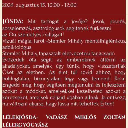
2026. augusztus 15. 10:00 - 12:00
JÓSDA:
Mit tartogat a jövője? Jósok, jósnők,
sorselemzők, asztrológusok segítenek fürkészni
az Ön személyes csillagait!
Vizuál mágia, tarot -Stemler Mihály mentálhigiénikus,
addiktológus
Stemler Mihály, tapasztalt életvezetési tanácsadó.
Évtizedek óta segít az embereknek áttörni az
akadályokat, amelyek úgy tűnik, hogy visszatartják
Őket az életben. Az élet túl rövid ahhoz, hogy
boldogtalan, bizonytalan légy vagy lemondj Róla!
Engedd meg, hogy segítsen megtanulni és fejleszteni
azokat a módokat, amelyekkel kezelheted azokat a
kérdéseket, amelyek céljaid útjában állnak. Jelentkezz,
ha változni akarsz, hagy lássa mit tehettek Érted!
Lélekjósda- Vadász Miklós Zoltán
lélekgyógyász