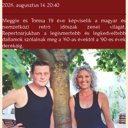
2026. augusztus 14. 20:40
Meggie és Tomsa 19 éve képviselik a magyar és
nemzetközi retró idôszak zenei világát.
Repertoárjukban a legismertebb és legkedveltebb
dallamok szólalnak meg a '60-as évektôl a '90-es évek
derekáig.