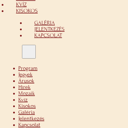
KVÍZ
KISOKOS
GALÉRIA
JELENTKEZÉS
KAPCSOLAT
Program
Jegyek
Árusok
Hírek
Mozaik
Kvíz
Kisokos
Galéria
Jelentkezés
Kapcsolat