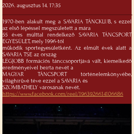
2026. augusztus 14. 17:35
1970-ben alakult meg a SAVARIA TÁNCKLUB, s ezzel
az első lépéssel megszületett a mára
55 éves múlttal rendelkező SAVARIA TÁNCSPORT
EGYESÜLET, mely 1996-tól
működik sportegyesületként. Az elmúlt évek alatt a
SAVARIA TSE az ország
LEGJOBB formációs tánccsoportjává vált, kiemelkedő
eredményeivel beírta nevét a
MAGYAR TÁNCSPORT történelemkönyvébe,
világhírűvé téve ezzel a SAVARIA és
SZOMBATHELY városának nevét.
https://www.facebook.com/reel/1963926614106686