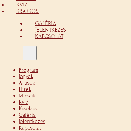
KVÍZ
KISOKOS
GALÉRIA
JELENTKEZÉS
KAPCSOLAT
Program
Jegyek
Árusok
Hírek
Mozaik
Kvíz
Kisokos
Galéria
Jelentkezés
Kapcsolat