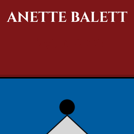
ANETTE BALETT
TÁMOGATÓK
jából, a klasszikus balettből adnak ízelítőt számunkr
csesség, légisesség mögött bizony hatalmas összponto
k balett oktatás Szombathelyen, ez idő alatt gyerekek 