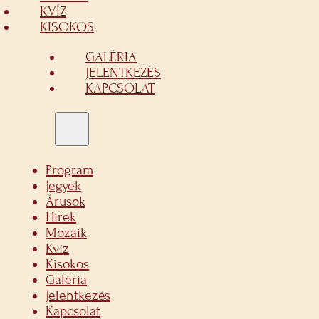
KVÍZ
KISOKOS
GALÉRIA
JELENTKEZÉS
KAPCSOLAT
Program
Jegyek
Árusok
Hírek
Mozaik
Kvíz
Kisokos
Galéria
Jelentkezés
Kapcsolat