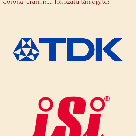
Corona Graminea fokozatú támogató: