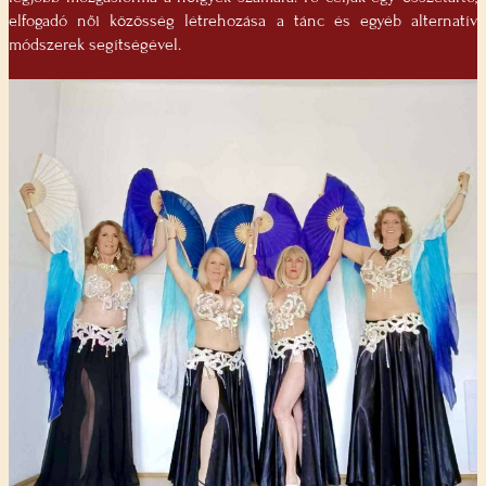
elfogadó női közösség létrehozása a tánc és egyéb alternatív
módszerek segítségével.