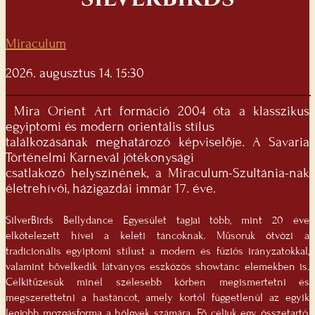
Miraculum
2026. augusztus 14. 15:30
Mira Orient Art formáció 2004 óta a klasszikus
egyiptomi és modern orientális stílus
találkozásának meghatározó képviselője. A Savaria
Történelmi Karnevál jótékonysági
csatlakozó helyszínének, a Miraculum-Szultánia-nak
életrehívói, házigazdái immár 17. éve.
SilverBirds Bellydance Egyesület tagjai több, mint 20 éve
elkötelezett hívei a keleti táncoknak. Műsoruk ötvözi a
tradicionális egyiptomi stílust a modern és fúziós irányzatokkal,
valamint bővelkedik látványos eszközös showtánc elemekben is.
Célkitűzésük minél szélesebb körben megismertetni és
megszerettetni a hastáncot, amely kortól függetlenül az egyik
legjobb mozgásforma a hölgyek számára. Fő céljuk egy összetartó,