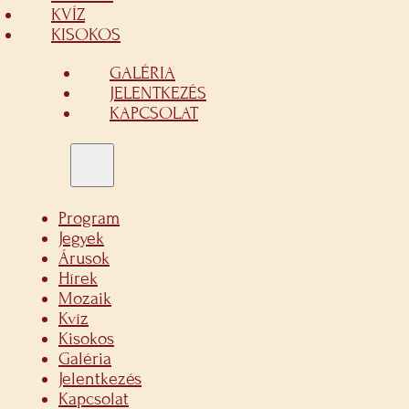
KVÍZ
KISOKOS
GALÉRIA
JELENTKEZÉS
KAPCSOLAT
Program
Jegyek
Árusok
Hírek
Mozaik
Kvíz
Kisokos
Galéria
Jelentkezés
Kapcsolat