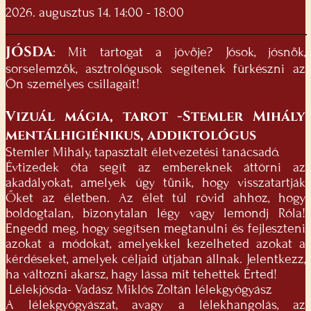
2026. augusztus 14. 14:00 - 18:00
JÓSDA
: Mit tartogat a jövője? Jósok, jósnők,
sorselemzők, asztrológusok segítenek fürkészni az
Ön személyes csillagait!
Vizuál mágia, tarot -Stemler Mihály
mentálhigiénikus, addiktológus
Stemler Mihály, tapasztalt életvezetési tanácsadó.
Évtizedek óta segít az embereknek áttörni az
akadályokat, amelyek úgy tűnik, hogy visszatartják
Őket az életben. Az élet túl rövid ahhoz, hogy
boldogtalan, bizonytalan légy vagy lemondj Róla!
Engedd meg, hogy segítsen megtanulni és fejleszteni
azokat a módokat, amelyekkel kezelheted azokat a
kérdéseket, amelyek céljaid útjában állnak. Jelentkezz,
ha változni akarsz, hagy lássa mit tehettek Érted!
Lélekjósda- Vadász Miklós Zoltán lélekgyógyász
A lélekgyógyászat, avagy a lélekhangolás, az