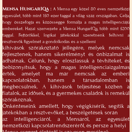
Mensa HungarIQa :
A Mensa egy közel 80 éves nemzetközi
egyesület, több mint 150 ezer taggal a világ száz országában. Célja,
hogy összefogja és közösséggé formálja a magas intelligenciájú
embereket. Hazai szervezete a Mensa HungarIQa, több mint 5200
taggal. Fejtörőkkel, logikai játékokkal szeretnénk felhívni a
résztvevők figyelmét a gondolkodás és a szellemi
kihívások szórakoztató jellegére, melyek nemcsak
fejlesztenek, hanem sikerélményt és önbizalmat is
adhatnak. Célunk, hogy eloszlassuk a tévhiteket, és
bebizonyítsuk, hogy a magas intelligenciaizgalmas
érték, amelyet ma már nemcsak az emberi
kapcsolatokban, hanem a társadalomban is
megbecsülnek. A kihívások teljesítése közben a
fiatalok, az idősek, és a gyermekes családok is remekül
szórakoznak.
Önkénteseink amellett, hogy végigkísérik, segítik a
játékokban a résztvevőket, a beszélgetések során
az intelligenciáról, a Mensáról, az egyesület
nemzetközi kapcsolatrendszeréről, és persze a helyi
Mensa-csoport életéről is szívesen mesélnek.