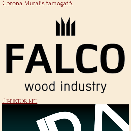
Corona Muralis támogató:
ÚT-PIKTOR KFT.