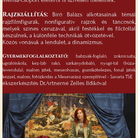
Rajzkiállítás:
Bíró Balázs alkotásainak témái
rajzfilmfigurák, nonfiguratív rajzok és táncosok,
melyek színes ceruzával, akril festékkel és filctollal
készülnek, a különféle technikák ötvözetével.
Közös vonásuk a lendület, a dinamizmus.
Gyermekfoglalkoztató:
babzsák-foglaló, zoknicsata,
ugrálóiskola, kéz-láb rakó, sárkánydobáló, nyugi-tál (búza-
levendula), malom játék, meseolvasás, gumikötelezés, fonal játék
kézzel, malom, fotózkodás a Mesevarász szereplőivel - Savaria TSE
ékszerkészítés Dr.Artnerné Zelles Ildikóval