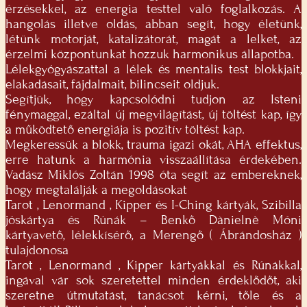
érzésekkel, az energia testtel való foglalkozás. A
hangolás illetve oldás, abban segít, hogy életünk,
létünk motorját, katalizátorát, magát a lelket, az
érzelmi központunkat hozzuk harmonikus állapotba.
Lélekgyógyászattal a lélek és mentális test blokkjait,
elakadásait, fájdalmait, bilincseit oldjuk.
Segítjük, hogy kapcsolódni tudjon az Isteni
fénymaggal, ezáltal új megvilágítást, új töltést kap, így
a működtető energiája is pozitív töltést kap.
Megkeressük a blokk, trauma igazi okát, AHA effektus,
erre hatunk a harmónia visszaállítása érdekében.
Vadász Miklós Zoltán 1998 óta segít az embereknek,
hogy megtalálják a megoldásokat
Tarot , Lenormand , Kipper és I-Ching kártyák, Szibilla
jóskártya és Rúnák – Benkő Dànielnè Móni
kártyavető, lélekkísérő, a Merengő ( Ábrándosház )
tulajdonosa
Tarot , Lenormand , Kipper kártyákkal és Rúnákkal,
ingával vár sok szeretettel minden érdeklődőt, aki
szeretne útmutatást, tanácsot kérni, tőle és a