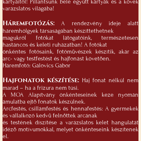
kàrtyáitól! Pillantsunk bele együtt kàrtyák és a kövek
varázslatos világába!
Háremfotózás:
A rendezvény ideje alatt
háremhölgyek társaságában készíttethetnek
magukról fotókat látogatóink, természetesen
hastáncos és keleti ruházatban! A fotókat
önkéntes fotósaink, fotóművészek készítik, akár az
arc- vagy testfestést és hajfonást követően.
Háremfotó: Gálovics Gábor
Hajfonatok készítése:
Haj fonat nélkül nem
marad – ha a frizura nem tüsi.
A MOA Alapítvány önkénteseinek keze nyomán
ámulatba ejtő fonatok készülnek.
Arcfestés, csillámfestés és hennafestés: A gyermekek
és vállalkozó kedvű felnőttek arcának
és testének díszítése a varázslatos kelet hangulatát
idéző motívumokkal, melyet önkénteseink készítenek
el.