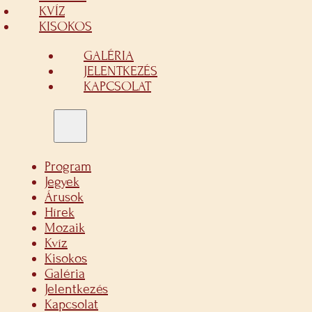
KVÍZ
KISOKOS
GALÉRIA
JELENTKEZÉS
KAPCSOLAT
Program
Jegyek
Árusok
Hírek
Mozaik
Kvíz
Kisokos
Galéria
Jelentkezés
Kapcsolat