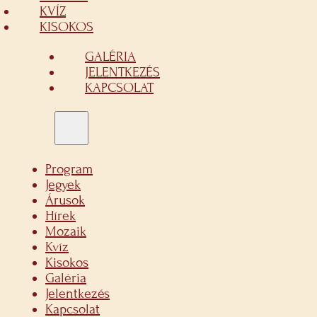
KVÍZ
KISOKOS
GALÉRIA
JELENTKEZÉS
KAPCSOLAT
Program
Jegyek
Árusok
Hírek
Mozaik
Kvíz
Kisokos
Galéria
Jelentkezés
Kapcsolat