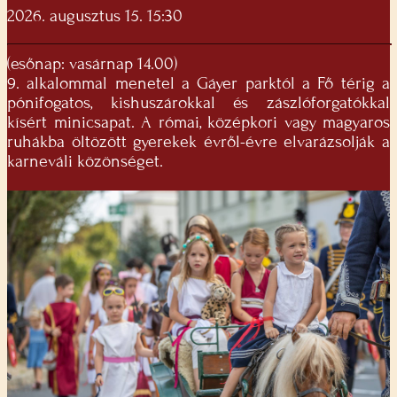
2026. augusztus 15. 15:30
(esőnap: vasárnap 14.00)
9. alkalommal menetel a Gáyer parktól a Fő térig a
pónifogatos, kishuszárokkal és zászlóforgatókkal
kísért minicsapat. A római, középkori vagy magyaros
ruhákba öltözött gyerekek évről-évre elvarázsolják a
karneváli közönséget.