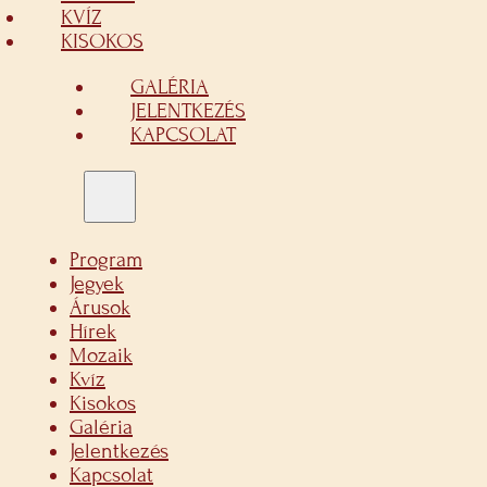
KVÍZ
KISOKOS
GALÉRIA
JELENTKEZÉS
KAPCSOLAT
Program
Jegyek
Árusok
Hírek
Mozaik
Kvíz
Kisokos
Galéria
Jelentkezés
Kapcsolat