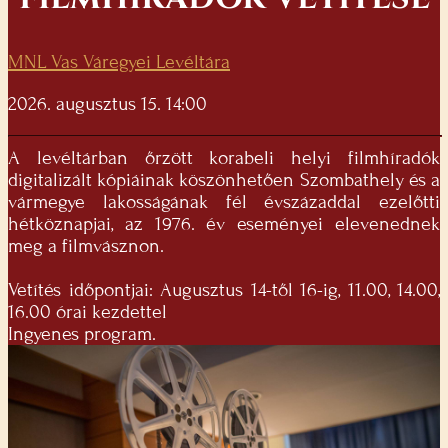
MNL Vas Váregyei Levéltára
2026. augusztus 15. 14:00
A levéltárban őrzött korabeli helyi filmhíradók
digitalizált kópiáinak köszönhetően Szombathely és a
vármegye lakosságának fél évszázaddal ezelőtti
hétköznapjai, az 1976. év eseményei elevenednek
meg a filmvásznon.
Vetítés időpontjai: Augusztus 14-től 16-ig, 11.00, 14.00,
16.00 órai kezdettel
Ingyenes program.