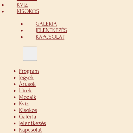
KVÍZ
KISOKOS
GALÉRIA
JELENTKEZÉS
KAPCSOLAT
Program
Jegyek
Árusok
Hírek
Mozaik
Kvíz
Kisokos
Galéria
Jelentkezés
Kapcsolat