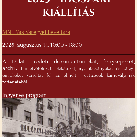
KIÁLLÍTÁS
MNL Vas Váregyei Levéltára
2026. augusztus 14. 10:00 - 18:00
A tárlat eredeti dokumentumokat, fényképeket,
archív
filmfelvételeket, plakátokat, nyomtatványokat és tárgyi
emlékeket vonultat fel az elmúlt
évtizedek karneváljainak
történetéből.
Ingyenes program.