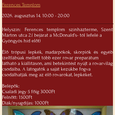
Ferences Templom
2026. augusztus 14. 10:00 - 20:00
Helyszín: Ferences templom színházterme, Szent
Márton utca 2.( bejárat a McDonald’s- tól lefelé a
Gyöngyös híd előt)
Élő trópusi lepkék, madárpókok, skorpiók és egyéb
ízeltlábúak mellett több ezer rovar preparátum
látható a kiállításon, ami betekintést nyújt a rovarvilág
csodáiba. A látogatók a saját kezükbe fogva
csodálhatják meg az élő rovarokat, lepkéket.
Belépők:
Családi jegy 5 főig 3000Ft
Felnőtt: 1500Ft
Diák/nyugdíjas: 1000Ft