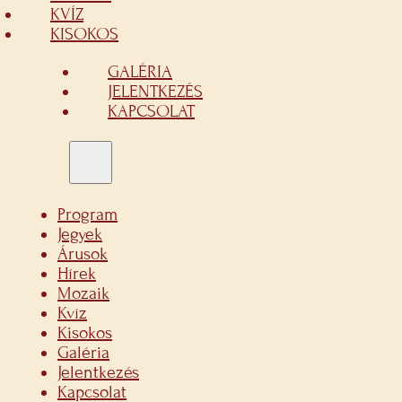
KVÍZ
KISOKOS
GALÉRIA
JELENTKEZÉS
KAPCSOLAT
Program
Jegyek
Árusok
Hírek
Mozaik
Kvíz
Kisokos
Galéria
Jelentkezés
Kapcsolat