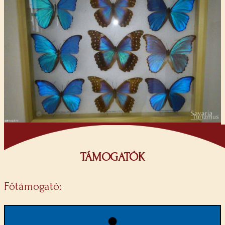
TÁMOGATÓK
Főtámogató: