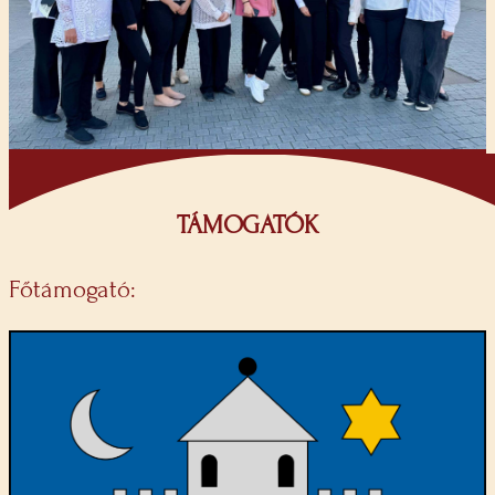
TÁMOGATÓK
Főtámogató: