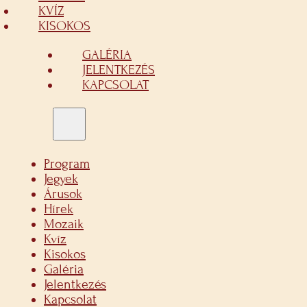
KVÍZ
KISOKOS
GALÉRIA
JELENTKEZÉS
KAPCSOLAT
Program
Jegyek
Árusok
Hírek
Mozaik
Kvíz
Kisokos
Galéria
Jelentkezés
Kapcsolat