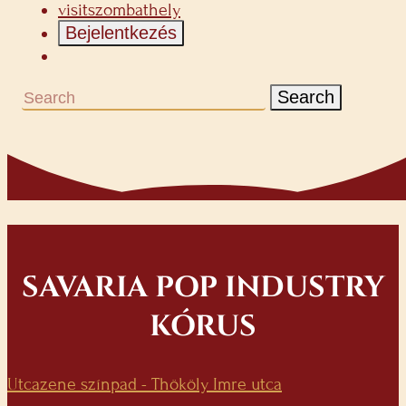
visitszombathely
Bejelentkezés
Search
SAVARIA POP INDUSTRY
KÓRUS
Utcazene színpad - Thököly Imre utca