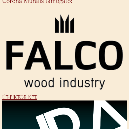
Corona Muralis támogató:
ÚT-PIKTOR KFT.