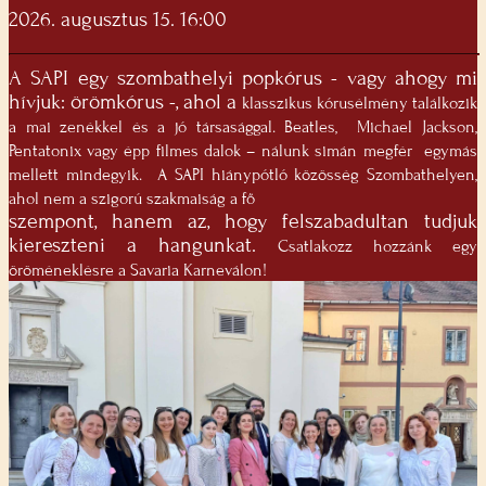
2026. augusztus 15. 16:00
A SAPI egy szombathelyi popkórus - vagy ahogy mi
hívjuk: örömkórus -, ahol a
klasszikus kórusélmény találkozik
a mai zenékkel és a jó társasággal. Beatles,
Michael Jackson,
Pentatonix vagy épp filmes dalok – nálunk simán megfér
egymás
mellett mindegyik.
A SAPI hiánypótló közösség Szombathelyen,
ahol nem a szigorú szakmaiság a fő
szempont, hanem az, hogy felszabadultan tudjuk
kiereszteni a hangunkat.
Csatlakozz hozzánk egy
öröméneklésre a Savaria Karneválon!