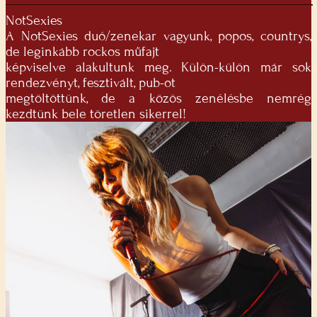
NotSexies
A NotSexies duó/zenekar vagyunk, popos, countrys,
de leginkább rockos műfajt
képviselve alakultunk meg. Külön-külön már sok
rendezvényt, fesztivált, pub-ot
megtöltöttünk, de a közös zenélésbe nemrég
kezdtünk bele töretlen sikerrel!