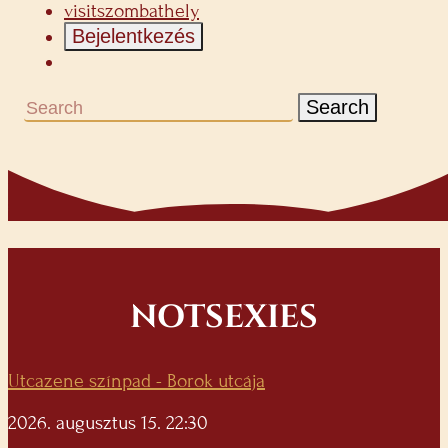
visitszombathely
Bejelentkezés
Search
NOTSEXIES
Utcazene színpad - Borok utcája
2026. augusztus 15. 22:30