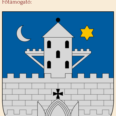
Főtámogató: