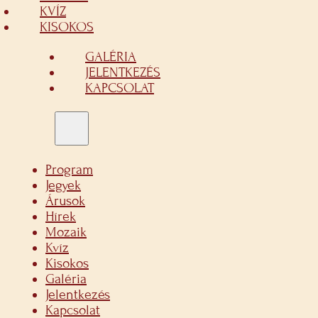
KVÍZ
KISOKOS
GALÉRIA
JELENTKEZÉS
KAPCSOLAT
Program
Jegyek
Árusok
Hírek
Mozaik
Kvíz
Kisokos
Galéria
Jelentkezés
Kapcsolat