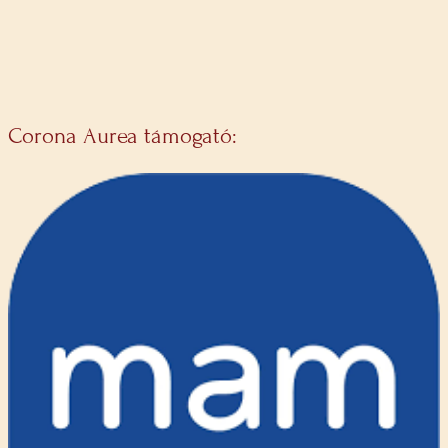
Corona Aurea támogató: