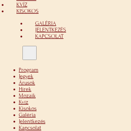
KVÍZ
KISOKOS
GALÉRIA
JELENTKEZÉS
KAPCSOLAT
Program
Jegyek
Árusok
Hírek
Mozaik
Kvíz
Kisokos
Galéria
Jelentkezés
Kapcsolat