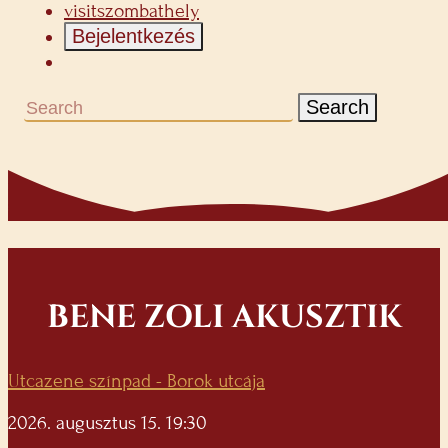
visitszombathely
Bejelentkezés
Search
BENE ZOLI AKUSZTIK
Utcazene színpad - Borok utcája
2026. augusztus 15. 19:30