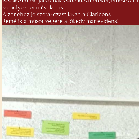
is sokszínűek. Játszanak zsidó klezmereket, bluesokat, 
komolyzenei műveket is.
A zenéhez jó szórakozást kíván a Claridens,
Remélik a műsor végére a jókedv már evidens!