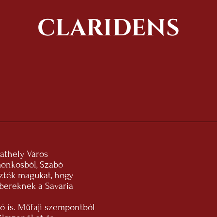
CLARIDENS
bathely Város
monkosból, Szabó
ezték magukat, hogy
bereknek a Savaria
ió is. Műfaji szempontból