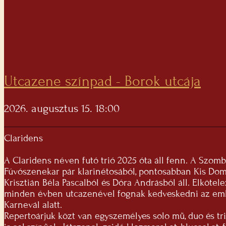
Utcazene színpad - Borok utcája
2026. augusztus 15. 18:00
Claridens
A Claridens néven futó trió 2025 óta áll fenn. A Szom
Fúvószenekar pár klarinétosából, pontosabban Kis Do
Krisztián Béla Pascalból és Dóra Andrásból áll. Elkötel
minden évben utcazenével fognak kedveskedni az em
Karnevál alatt.
Repertoárjuk közt van egyszemélyes solo mű, duo és tr