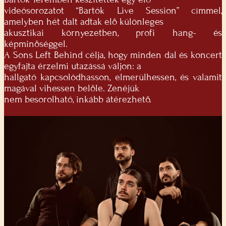
videósorozatot “Bartók Live Session” címmel,
amelyben hét dalt adtak elő különleges
akusztikai környezetben, profi hang- és
képminőséggel.
A Sons Left Behind célja, hogy minden dal és koncert
egyfajta érzelmi utazássá váljon: a
hallgató kapcsolódhasson, elmerülhessen, és valamit
magával vihessen belőle. Zenéjük
nem besorolható, inkább átérezhető.