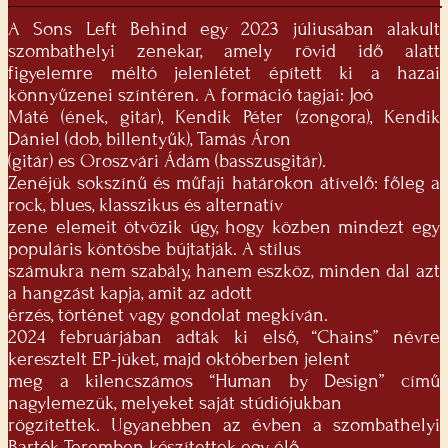
A Sons Left Behind egy 2023 júliusában alakult
szombathelyi zenekar, amely rövid idő alatt
figyelemre méltó jelenlétet épített ki a hazai
könnyűzenei színtéren. A formáció tagjai: Joó
Máté (ének, gitár), Kendik Péter (zongora), Kendik
Dániel (dob, billentyűk), Tamás Áron
(gitár) es Oroszvári Ádám (basszusgitár).
Zenéjük sokszínű és műfaji határokon átívelő: főleg a
rock, blues, klasszikus és alternatív
zene elemeit ötvözik úgy, hogy közben mindezt egy
populáris köntösbe bújtatják. A stílus
számukra nem szabály, hanem eszköz, minden dal azt
a hangzást kapja, amit az adott
érzés, történet vagy gondolat megkíván.
2024 februárjában adták ki első, “Chains” névre
keresztelt EP-jüket, majd októberben jelent
meg a kilencszámos “Human by Design” című
nagylemezük, melyeket saját stúdiójukban
rögzítettek. Ugyanebben az évben a szombathelyi
Bartók Teremben készítettek egy élő