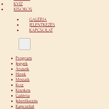
KVÍZ
KISOKOS
GALÉRIA
JELENTKEZÉS
KAPCSOLAT
Program
Jegyek
Árusok
Hírek
Mozaik
Kvíz
Kisokos
Galéria
Jelentkezés
Kapcsolat