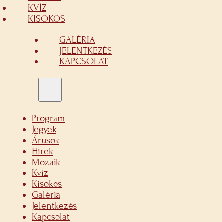
KVÍZ
KISOKOS
GALÉRIA
JELENTKEZÉS
KAPCSOLAT
Program
Jegyek
Árusok
Hírek
Mozaik
Kvíz
Kisokos
Galéria
Jelentkezés
Kapcsolat