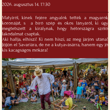
2026. augusztus 14. 17:30
Matyiról, kinek fejére angyalok tették a magyarok
koronáját, s a bíró szép és okos lányáról, ki úgy
megtetszett a királynak, hogy hétországra szóló
lakodalmat csaptak.
Aki hallja, elhiszi! Ki nem hiszi, az meg járjon utána!
Jöjjön el Savariára, de ne a kutyavásárra, hanem egy jó
kis kacagságos mókára!