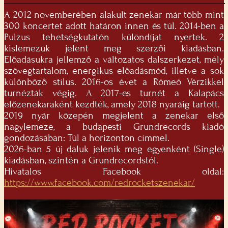
A 2012 novemberében alakult zenekar már több mint
300 koncertet adott határon innen és túl. 2014-ben a
Pulzus tehetségkutatón különdíjat nyertek. 2
kislemezük jelent meg szerzői kiadásban.
Előadásukra jellemző a változatos dalszerkezet, mély
szövegtartalom, energikus előadásmód, illetve a sok
különböző stílus. 2016-os évet a Rómeó Vérzikkel
turnézták végig. A 2017-es turnét a Kalapács
előzenekaraként kezdték, amely 2018 nyaráig tartott.
2019 nyár közepén megjelent a zenekar első
nagylemeze, a budapesti Grundrecords kiadó
gondozásában: Túl a horizonton címmel.
2026-ban 5 új daluk jelenik meg egyenként (Single)
kiadásban, szintén a Grundrecordstól.
Hivatalos Facebook oldal:
https://www.facebook.com/redrocketszenekar/