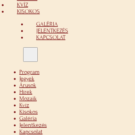
KVÍZ
KISOKOS
GALÉRIA
JELENTKEZÉS
KAPCSOLAT
Program
Jegyek
Árusok
Hírek
Mozaik
Kvíz
Kisokos
Galéria
Jelentkezés
Kapcsolat