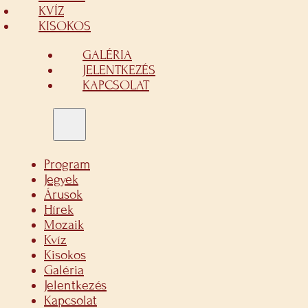
KVÍZ
KISOKOS
GALÉRIA
JELENTKEZÉS
KAPCSOLAT
Program
Jegyek
Árusok
Hírek
Mozaik
Kvíz
Kisokos
Galéria
Jelentkezés
Kapcsolat