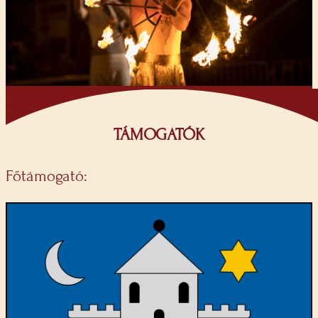
TÁMOGATÓK
Főtámogató: