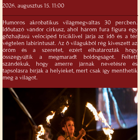
2026. augusztus 15. 11:00
Humoros akrobatikus világmegváltás 30 percben.
Időutazó vándor cirkusz, ahol három fura figura egy
gőzhajtású velocipéd triciklivel járja az idő és a tér
végtelen labirintusát. Az ő világukból rég kiveszett az
öröm és a szeretet, ezért elhatározták hogy
összegyüjtik a megmaradt boldogságot. Feltett
szándékuk, hogy amerre járnak nevetésre és
tapsolásra bírják a helyieket, mert csak így menthetik
meg a világot.