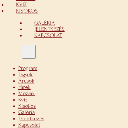
KVÍZ
KISOKOS
GALÉRIA
JELENTKEZÉS
KAPCSOLAT
Program
Jegyek
Árusok
Hírek
Mozaik
Kvíz
Kisokos
Galéria
Jelentkezés
Kapcsolat