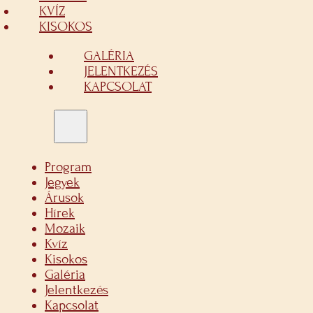
KVÍZ
KISOKOS
GALÉRIA
JELENTKEZÉS
KAPCSOLAT
Program
Jegyek
Árusok
Hírek
Mozaik
Kvíz
Kisokos
Galéria
Jelentkezés
Kapcsolat