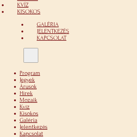
KVÍZ
KISOKOS
GALÉRIA
JELENTKEZÉS
KAPCSOLAT
Program
Jegyek
Árusok
Hírek
Mozaik
Kvíz
Kisokos
Galéria
Jelentkezés
Kapcsolat