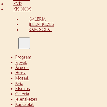
KVÍZ
KISOKOS
GALÉRIA
JELENTKEZÉS
KAPCSOLAT
Program
Jegyek
Árusok
Hírek
Mozaik
Kvíz
Kisokos
Galéria
Jelentkezés
Kapcsolat