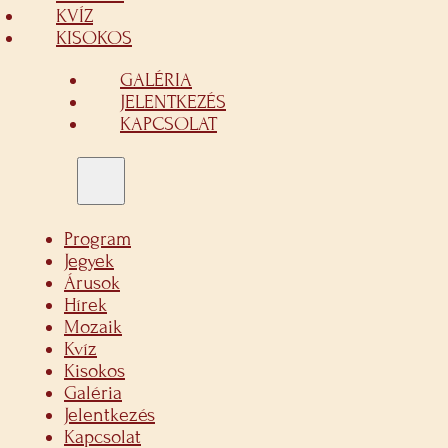
KVÍZ
KISOKOS
GALÉRIA
JELENTKEZÉS
KAPCSOLAT
Program
Jegyek
Árusok
Hírek
Mozaik
Kvíz
Kisokos
Galéria
Jelentkezés
Kapcsolat