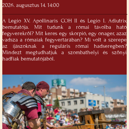
2026. augusztus 14. 14:00
A Legio XV. Apollinaris COH II és Legio I. Adiutrix
bemutatója. Mit tudunk a római távolba ható
fegyverekről? Mit keres egy skorpió, egy onager, azaz
vadsza a rómaiak fegyvertárában? Mi volt a szerepe
az íjászoknak a reguláris római hadseregben?
Mindezt megtudhatjuk a szombathelyi és szőnyi
hadfiak bemutatójából.