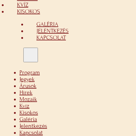
KVÍZ
KISOKOS
GALÉRIA
JELENTKEZÉS
KAPCSOLAT
Program
Jegyek
Árusok
Hírek
Mozaik
Kvíz
Kisokos
Galéria
Jelentkezés
Kapcsolat