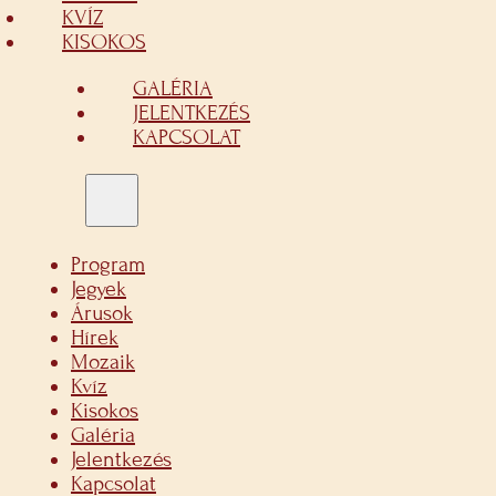
KVÍZ
KISOKOS
GALÉRIA
JELENTKEZÉS
KAPCSOLAT
Program
Jegyek
Árusok
Hírek
Mozaik
Kvíz
Kisokos
Galéria
Jelentkezés
Kapcsolat