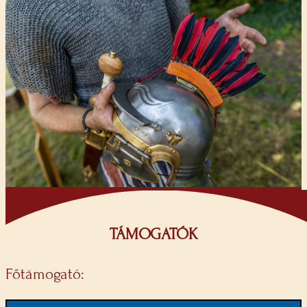
TÁMOGATÓK
Főtámogató: