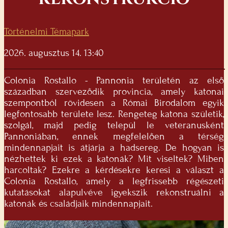
Történelmi Témapark
2026. augusztus 14. 13:40
Colonia Rostallo - Pannonia területén az első
században szerveződik provincia, amely katonai
szempontból rövidesen a Római Birodalom egyik
legfontosabb területe lesz. Rengeteg katona születik,
szolgál, majd pedig települ le veteranusként
Pannoniában, ennek megfelelően a térség
mindennapjait is átjárja a hadsereg. De hogyan is
nézhettek ki ezek a katonák? Mit viseltek? Miben
harcoltak? Ezekre a kérdésekre keresi a választ a
Colonia Rostallo, amely a legfrissebb régészeti
kutatásokat alapulvéve igyekszik rekonstruálni a
katonák és családjaik mindennapjait.