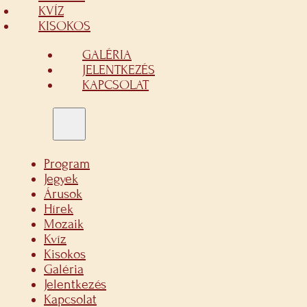
KVÍZ
KISOKOS
GALÉRIA
JELENTKEZÉS
KAPCSOLAT
Program
Jegyek
Árusok
Hírek
Mozaik
Kvíz
Kisokos
Galéria
Jelentkezés
Kapcsolat