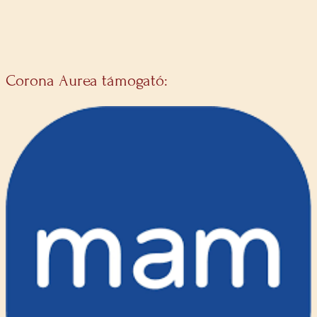
Corona Aurea támogató: