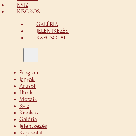
KVÍZ
KISOKOS
GALÉRIA
JELENTKEZÉS
KAPCSOLAT
Program
Jegyek
Árusok
Hírek
Mozaik
Kvíz
Kisokos
Galéria
Jelentkezés
Kapcsolat