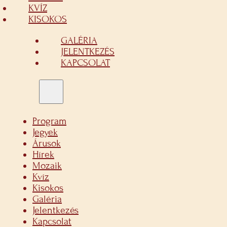
KVÍZ
KISOKOS
GALÉRIA
JELENTKEZÉS
KAPCSOLAT
Program
Jegyek
Árusok
Hírek
Mozaik
Kvíz
Kisokos
Galéria
Jelentkezés
Kapcsolat