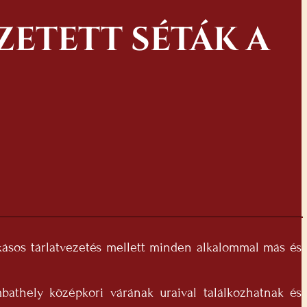
ETETT SÉTÁK A
zokásos tárlatvezetés mellett minden alkalommal más és
athely középkori várának uraival találkozhatnak és