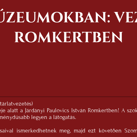
ÚZEUMOKBAN: VEZ
ROMKERTBEN
tárlatvezetés)
deje alatt a Járdányi Paulovics István Romkertben! A s
ménydúsabb legyen a látogatás.
saival ismerkedhetnek meg, majd ezt követően Szomb