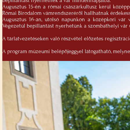
bepillantást nyerhetnek a vár mindennapjaiba.
Augusztus 15-én a római császárkultusz kerül középp
Római Birodalom vámrendszeréről hallhatnak érdekes
Augusztus 16-án, utolsó napunkon a középkori vár 
Végezetül bepillantást nyerhetünk a szombathelyi vár 
A tárlatvezetéseken való részvétel előzetes regisztráci
A program múzeumi belépőjeggyel látogatható, melynek