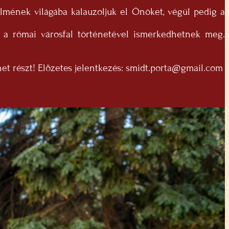
lmének világába kalauzoljuk el Önöket, végül pedig a
 a római városfal történetével ismerkedhetnek meg.
het részt! Előzetes jelentkezés:
smidt.porta@gmail.com