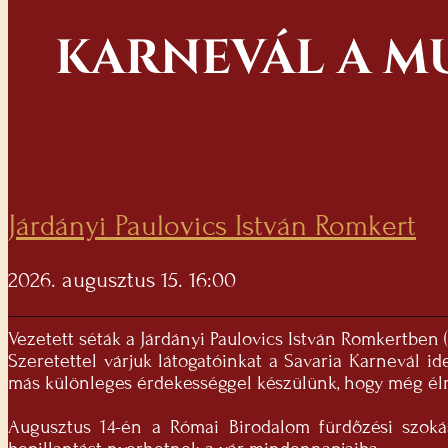
KARNEVÁL A M
Járdányi Paulovics István Romkert
2026. augusztus 15. 16:00
Vezetett séták a Járdányi Paulovics István Romkertben (
Szeretettel várjuk látogatóinkat a Savaria Karnevál i
más különleges érdekességgel készülünk, hogy még él
Augusztus 14-én a Római Birodalom fürdőzési szoká