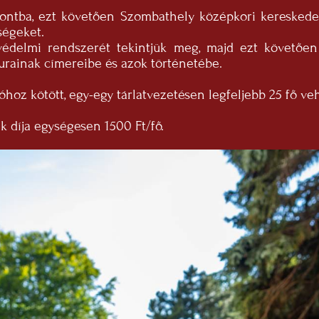
ontba, ezt követően Szombathely középkori kereskede
ségeket.
védelmi rendszerét tekintjük meg, majd ezt követően
urainak címereibe és azok történetébe.
óhoz kötött, egy-egy tárlatvezetésen legfeljebb 25 fő ve
 díja egységesen 1500 Ft/fő.