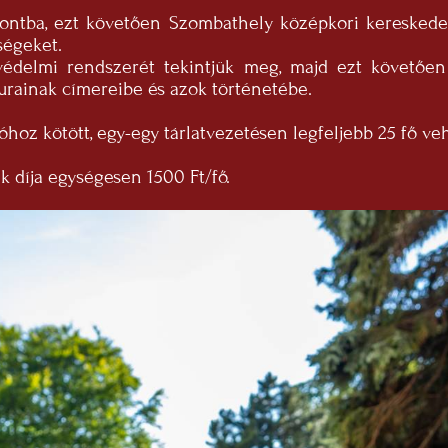
ontba, ezt követően Szombathely középkori kereskede
ségeket.
védelmi rendszerét tekintjük meg, majd ezt követően
urainak címereibe és azok történetébe.
óhoz kötött, egy-egy tárlatvezetésen legfeljebb 25 fő ve
 díja egységesen 1500 Ft/fő.