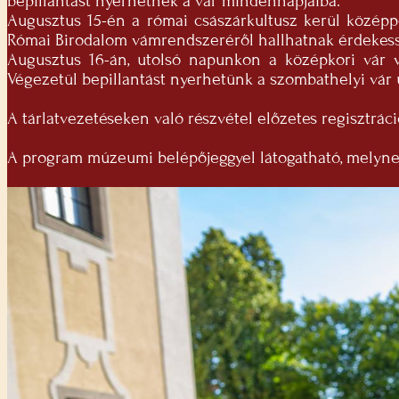
bepillantást nyerhetnek a vár mindennapjaiba.
Augusztus 15-én a római császárkultusz kerül középp
Római Birodalom vámrendszeréről hallhatnak érdekes
Augusztus 16-án, utolsó napunkon a középkori vár 
Végezetül bepillantást nyerhetünk a szombathelyi vár 
A tárlatvezetéseken való részvétel előzetes regisztráci
A program múzeumi belépőjeggyel látogatható, melynek