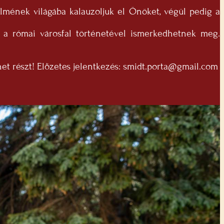
lmének világába kalauzoljuk el Önöket, végül pedig a
 a római városfal történetével ismerkedhetnek meg.
het részt! Előzetes jelentkezés:
smidt.porta@gmail.com