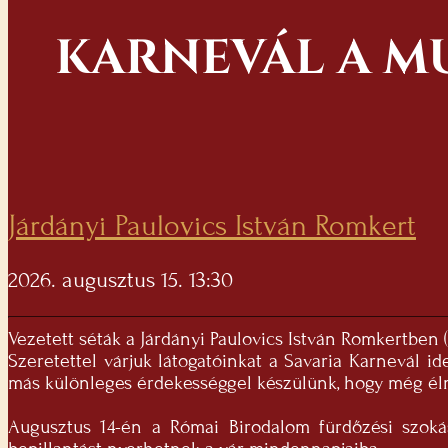
KARNEVÁL A M
Járdányi Paulovics István Romkert
2026. augusztus 15. 13:30
Vezetett séták a Járdányi Paulovics István Romkertben (
Szeretettel várjuk látogatóinkat a Savaria Karnevál i
más különleges érdekességgel készülünk, hogy még él
Augusztus 14-én a Római Birodalom fürdőzési szoká