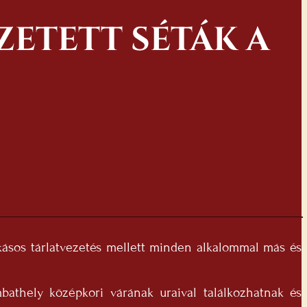
ETETT SÉTÁK A
zokásos tárlatvezetés mellett minden alkalommal más és
athely középkori várának uraival találkozhatnak és