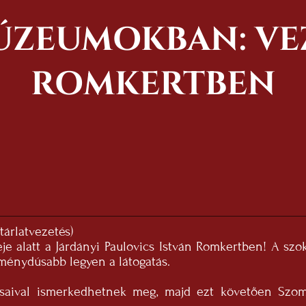
ÚZEUMOKBAN: VEZ
ROMKERTBEN
tárlatvezetés)
deje alatt a Járdányi Paulovics István Romkertben! A s
ménydúsabb legyen a látogatás.
saival ismerkedhetnek meg, majd ezt követően Szomb