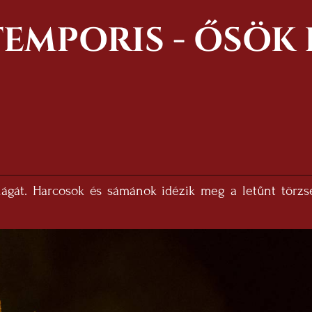
EMPORIS - ŐSÖK
gát. Harcosok és sámánok idézik meg a letűnt törzsek