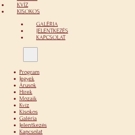
KVÍZ
KISOKOS
GALÉRIA
JELENTKEZÉS
KAPCSOLAT
Program
Jegyek
Árusok
Hírek
Mozaik
Kvíz
Kisokos
Galéria
Jelentkezés
Kapcsolat