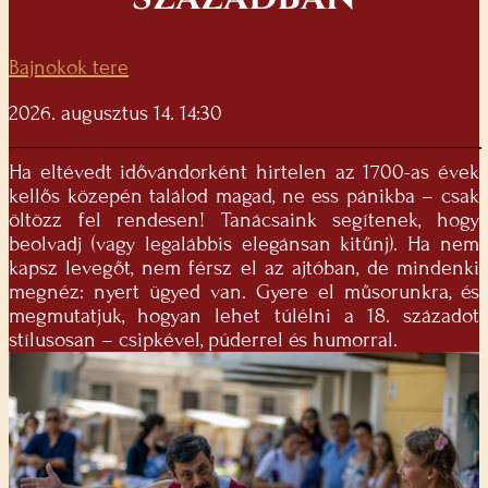
Bajnokok tere
2026. augusztus 14. 14:30
Ha eltévedt idővándorként hirtelen az 1700-as évek
kellős közepén találod magad, ne ess pánikba – csak
öltözz fel rendesen! Tanácsaink segítenek, hogy
beolvadj (vagy legalábbis elegánsan kitűnj). Ha nem
kapsz levegőt, nem férsz el az ajtóban, de mindenki
megnéz: nyert ügyed van. Gyere el műsorunkra, és
megmutatjuk, hogyan lehet túlélni a 18. századot
stílusosan – csipkével, púderrel és humorral.