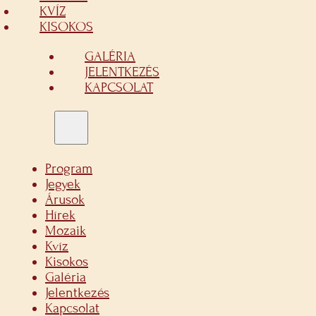
KVÍZ
KISOKOS
GALÉRIA
JELENTKEZÉS
KAPCSOLAT
Program
Jegyek
Árusok
Hírek
Mozaik
Kvíz
Kisokos
Galéria
Jelentkezés
Kapcsolat