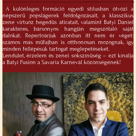
A különleges formáció egyedi stílusban ötvözi a
népszerű popslágerek feldolgozásait, a klasszikus
zene virtuóz hegedűs átiratait, valamint Batyi Dániel
karakteres, bársonyos hangján megszólaló saját
dalokat. Repertoárjuk azonban itt nem ér véget:
számos más műfajban is otthonosan mozognak, így
minden fellépésük tartogat meglepetéseket.
Lendület, érzelem és zenei sokszínűség – ezt kínálja
a Batyi Fusion a Savaria Karnevál közönségének!