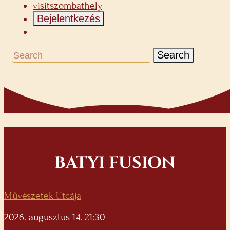
visitszombathely
Bejelentkezés
Search
BATYI FUSION
Művészetek Utcája
2026. augusztus 14. 21:30