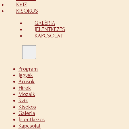
KVÍZ
KISOKOS
GALÉRIA
JELENTKEZÉS
KAPCSOLAT
Program
Jegyek
Árusok
Hírek
Mozaik
Kvíz
Kisokos
Galéria
Jelentkezés
Kapcsolat