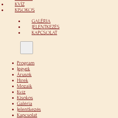
KVÍZ
KISOKOS
GALÉRIA
JELENTKEZÉS
KAPCSOLAT
Program
Jegyek
Árusok
Hírek
Mozaik
Kvíz
Kisokos
Galéria
Jelentkezés
Kapcsolat