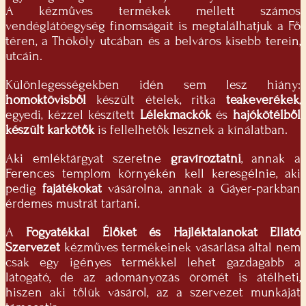
A kézműves termékek mellett számos
vendéglátóegység finomságait is megtalálhatjuk a Fő
téren, a Thököly utcában és a belváros kisebb terein,
utcáin.
Különlegességekben idén sem lesz hiány:
homoktövisből
készült ételek, ritka
teakeverékek
,
egyedi, kézzel készített
Lélekmackók
és
hajókötélből
készült karkötők
is fellelhetők lesznek a kínálatban.
Aki emléktárgyat szeretne
gravíroztatni
, annak a
Ferences templom környékén kell keresgélnie, aki
pedig
fajátékokat
vásárolna, annak a Gáyer-parkban
érdemes mustrát tartani.
A
Fogyatékkal Élőket és Hajléktalanokat Ellátó
Szervezet
kézműves termékeinek vásárlása által nem
csak egy igényes termékkel lehet gazdagabb a
látogató, de az adományozás örömét is átélheti,
hiszen aki tőlük vásárol, az a szervezet munkáját