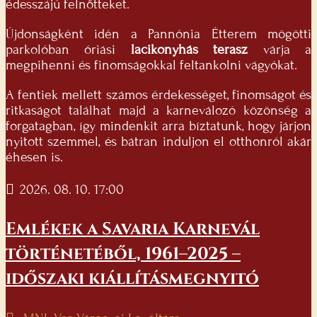
édesszájú felnőtteket.
Újdonságként idén a Pannónia Étterem mögötti
parkolóban óriási
lacikonyhás terasz
várja a
megpihenni és finomságokkal feltankolni vágyókat.
A fentiek mellett számos érdekességet, finomságot és
ritkaságot találhat majd a karneválozó közönség a
forgatagban, így mindenkit arra bíztatunk, hogy járjon
nyitott szemmel, és bátran induljon el otthonról akár
éhesen is.
2026. 08. 10. 17:00
Emlékek a Savaria Karnevál
történetéből, 1961–2025 –
időszaki kiállításmegnyitó