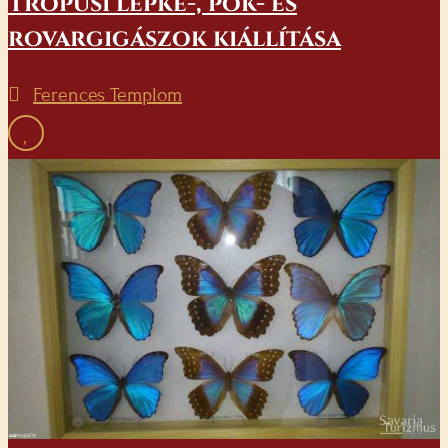
Trópusi lepke-, pók- és
rovargigászok kiállítása
Ferences Templom