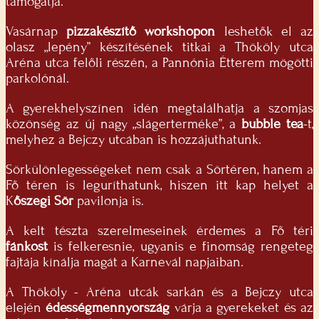
támogatja.
Vasárnap
pizzakészítő workshopon
leshetők el az
olasz „lepény” készítésének titkai a Thököly utca
Aréna utca felőli részén, a Pannónia Étterem mögötti
parkolónál.
A gyerekhelyszínen idén megtalálhatja a szomjas
közönség az új nagy „slágerterméke”, a
bubble tea
-t,
melyhez a Bejczy utcában is hozzájuthatunk.
Sörkülönlegességeket nem csak a Sörtéren, hanem a
Fő téren is leguríthatunk, hiszen itt kap helyet a
K
őszegi Sör
pavilonja is.
A kelt tészta szerelmeseinek érdemes a Fő téri
fánkost
is felkeresnie, ugyanis e finomság rengeteg
fajtája kínálja magát a Karnevál napjaiban.
A Thököly - Aréna utcák sarkán és a Bejczy utca
elején
édességmennyország
várja a gyerekeket és az