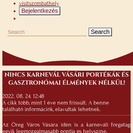
visitszombathely
Bejelentkezés
Search
NINCS KARNEVÁL VÁSÁRI PORTÉKÁK ÉS
GASZTRONÓMAI ÉLMÉNYEK NÉLKÜL!
2022. 08. 24. 12:48
A cikk több, mint 1 éve nem frissült. A benne
található információk, elavultak lehetnek.
Az Öreg Város Vására idén is a karneváli forgatag
egyik legmozgalmasabb pontja és helyszíne.